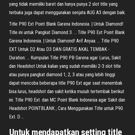
yang tidak memiliki baret dan hanya punya 2 slot title yang
terbuka juga dapat menggunakan senjata AUG A3 dengan baik.
Title P90 Ext Point Blank Garena Indonesia. | Untuk Diamond!
Title ini untuk Pangkat Diamond 3. ... Title P90 Ext Point Blank
Garena Indonesia. | Untuk Diamond! Arif Anyaa. ... Title P90
EXT Untuk D2 Atau D3 DAN GRATIS AKAL TEMBAK -
Duration: ... Kumpulan Title P90 PB Garena agar Lurus, Sakit
dan Headshot Untuk kalian yang sudah memiliki 2-3 slot title
atau punya pangkat diamond 1, 2, 3 atau yang lebih tinggi
dapat mencoba beberapa title P90 Ext agar saat menembak
bisa lurus, headshot dan sakit ketika musuh tertembak berikut
ini. Title P90 Ext. dan MC Point Blank Indonesia agar Sakit dan
Headshot POINTBLANK ; Cara Menggunakan Title untuk P90
Ext. D ...
Untuk mendapatkan setting title