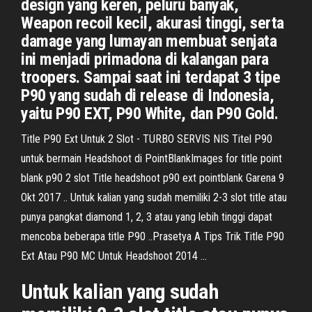
design yang keren, peluru banyak,
Weapon recoil kecil, akurasi tinggi, serta
damage yang lumayan membuat senjata
ini menjadi primadona di kalangan para
troopers. Sampai saat ini terdapat 3 tipe
P90 yang sudah di release di Indonesia,
yaitu P90 EXT, P90 White, dan P90 Gold.
Title P90 Ext Untuk 2 Slot - TURBO SERVIS NIS Titel P90
untuk bermain Headshoot di PointBlankImages for title point
blank p90 2 slot Title headshoot p90 ext pointblank Garena 9
Okt 2017 .. Untuk kalian yang sudah memiliki 2-3 slot title atau
punya pangkat diamond 1, 2, 3 atau yang lebih tinggi dapat
mencoba beberapa title P90 ..Prasetya A Tips Trik Title P90
Ext Atau P90 MC Untuk Headshoot 2014 ...
Untuk kalian yang sudah