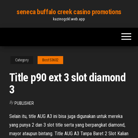
Skip
seneca buffalo creek casino promotions
to
kazinogckl.web.app
the
content
Category
Bost53602
Title p90 ext 3 slot diamond
3
By
PUBLISHER
Selain itu, title AUG A3 ini bisa juga digunakan untuk mereka
yang punya 2 dan 3 slot title serta yang berpangkat diamond,
mayor ataupun bintang. Title AUG A3 Tanpa Baret 2 Slot Kalian